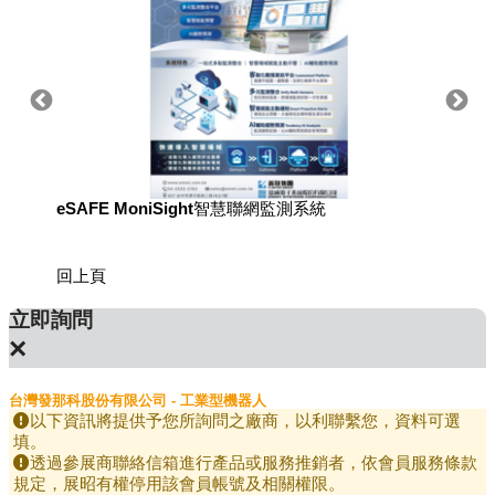
eSAFE MoniSight智慧聯網監測系統
用於國
回上頁
立即詢問
×
台灣發那科股份有限公司 - 工業型機器人
以下資訊將提供予您所詢問之廠商，以利聯繫您，資料可選
填。
透過參展商聯絡信箱進行產品或服務推銷者，依會員服務條款
規定，展昭有權停用該會員帳號及相關權限。