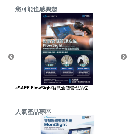
您可能也感興趣
eSAFE FlowSight智慧倉儲管理系統
eSAF
人氣產品專區