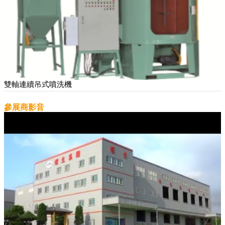
雙軸連續吊式噴洗機
參展商影音