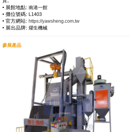
• 展館地點:
南港一館
• 攤位號碼:
L1403
• 官方網站:
https://yawsheng.com.tw
• 展出品牌:
燿生機械
參展產品