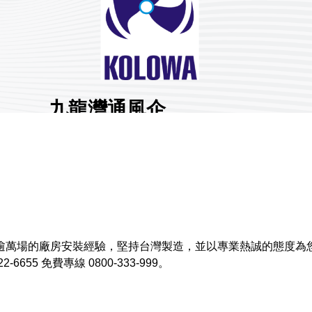
九龍灣通風企
業有限公司
展館地點:
南港一館
國家/地區:
臺灣
攤位號碼:
M1425
0
逾萬場的廠房安裝經驗，堅持台灣製造，並以專業熱誠的態度為
分享 :