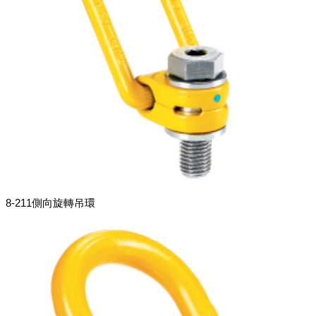
8-211側向旋轉吊環