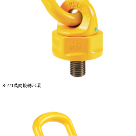
8-271萬向旋轉吊環