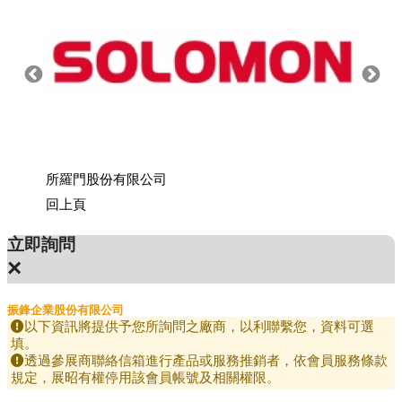
所羅門股份有限公司
上銀科
回上頁
立即詢問
×
振鋒企業股份有限公司
以下資訊將提供予您所詢問之廠商，以利聯繫您，資料可選
填。
透過參展商聯絡信箱進行產品或服務推銷者，依會員服務條款
規定，展昭有權停用該會員帳號及相關權限。