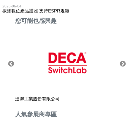
2026-06-04
振鋒數位產品護照 支持ESPR規範
您可能也感興趣
進聯工業股份有限公司
北河精
人氣參展商專區