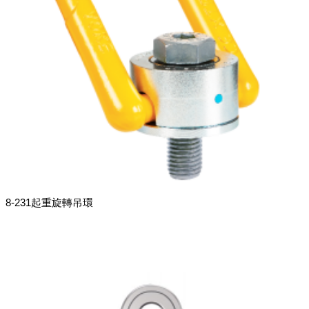
8-231起重旋轉吊環