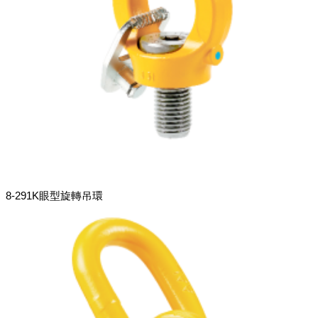
8-291K眼型旋轉吊環