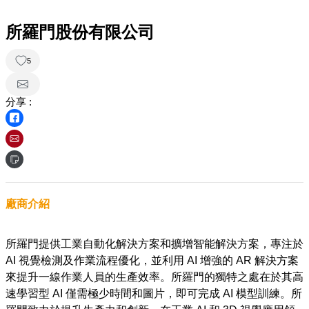
所羅門股份有限公司
5
分享 :
廠商介紹
所羅門提供工業自動化解決方案和擴增智能解決方案，專注於
AI 視覺檢測及作業流程優化，並利用 AI 增強的 AR 解決方案
來提升一線作業人員的生產效率。所羅門的獨特之處在於其高
速學習型 AI 僅需極少時間和圖片，即可完成 AI 模型訓練。所