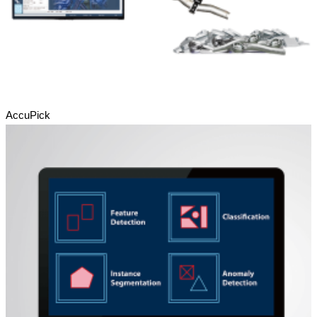
AccuPick