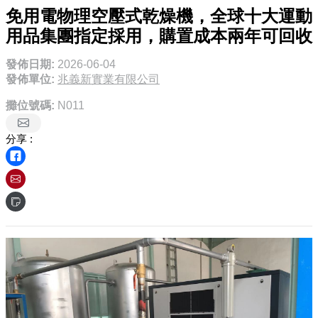
免用電物理空壓式乾燥機，全球十大運動
用品集團指定採用，購置成本兩年可回收
發佈日期:
2026-06-04
發佈單位:
兆義新實業有限公司
攤位號碼:
N011
分享 :