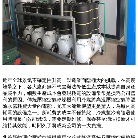
近年全球景氣不確定性升高，製造業面臨極大的挑戰，在高度
競爭之下，各大廠商無不想盡辦法降低生產成本以提高自身產
品競爭力，細數生產成本會發現耗電的設備常常是損耗公司營
利的原因。傳統壓縮空氣乾燥機利用冷媒將高溫壓縮空氣降溫
除水需耗費大量的電能，尤其大流量機型更是驚人，為廠內高
耗電的設備之一。所耗費的成本不僅於此，冷媒製冷會隨著使
用時間長而效能減低，需要定期維修、保養甚至淘汰換新才可
維持其效能，時間久了將成為公司的一大負擔。
兆義新物理空壓式乾燥機應用水冷式降溫系統及壓縮空氣膨脹