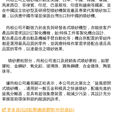
馬來西亞、菲律賓、印尼、巴基斯坦、印度和越南等國家。並
在中國設立吹砂型及研掃型噴砂機製造廠及專業代客噴砂加工
廠，以供應中國市場並保固台灣出口到中國的噴砂機。
尚柏公司不斷致力於改良與研發各式噴砂機型，亦能依客戶
產品與需求設計訂製化機種，如:特殊工件客製化機台設計、
配合產品生產自動及機械手臂自動化等；機台所配置的零組件
都是選用最高品質的零件，並因應特殊作業需求搭配合適且高
品質的零件，以達最佳之噴砂效果。
噴砂磨粒部分，尚柏公司進口及經銷各式噴砂磨粒，如塑
膠粒、金鋼砂、氧化鋁、玻璃珠、圓角鋼礫、合金微珠、陶瓷
珠等。
據尚柏公司廠長闞正松表示，本公司此次展出之「旋風密閉
式噴砂機」，適用於一般五金和模具之快速噴砂，配備先進的
旋風分離器，並具有超強集塵裝置，能減少污染，其設計充分
掌握當前環保和節約能源的訴求。
更多資訊請點擊繼續瀏覽(外部連結)