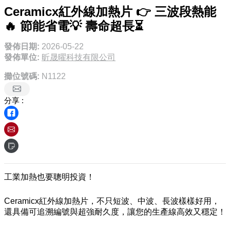
Ceramicx紅外線加熱片 👉 三波段熱能
🔥 節能省電💡 壽命超長⏳
發佈日期:
2026-05-22
發佈單位:
昕晟曜科技有限公司
攤位號碼:
N1122
分享 :
工業加熱也要聰明投資！
Ceramicx紅外線加熱片，不只短波、中波、長波樣樣好用，
還具備可追溯編號與超強耐久度，讓您的生產線高效又穩定！