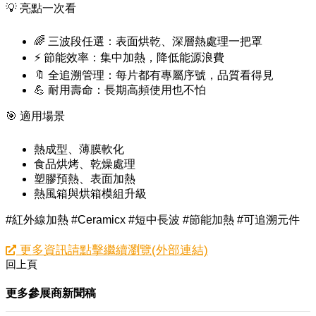
💡 亮點一次看
🌈 三波段任選：表面烘乾、深層熱處理一把罩
⚡ 節能效率：集中加熱，降低能源浪費
🔖 全追溯管理：每片都有專屬序號，品質看得見
💪 耐用壽命：長期高頻使用也不怕
🎯 適用場景
熱成型、薄膜軟化
食品烘烤、乾燥處理
塑膠預熱、表面加熱
熱風箱與烘箱模組升級
#紅外線加熱 #Ceramicx #短中長波 #節能加熱 #可追溯元件
更多資訊請點擊繼續瀏覽(外部連結)
回上頁
更多參展商新聞稿