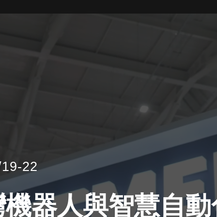
/19-22
灣機器人與智慧自動