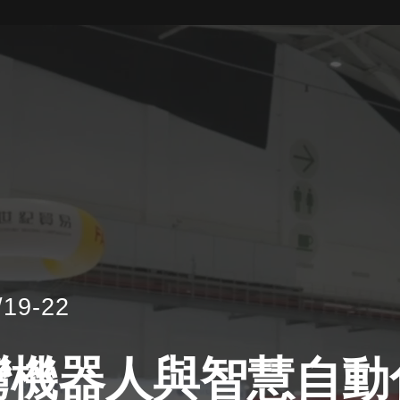
/19-22
灣機器人與智慧自動