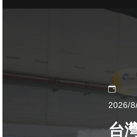
2026/8
台