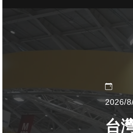
2026/8
台