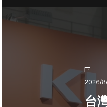
2026/8
台