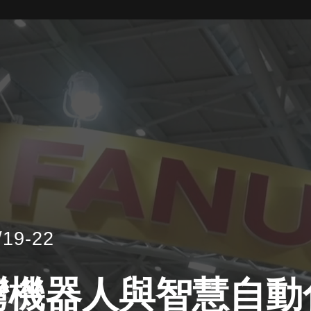
/19-22
灣機器人與智慧自動