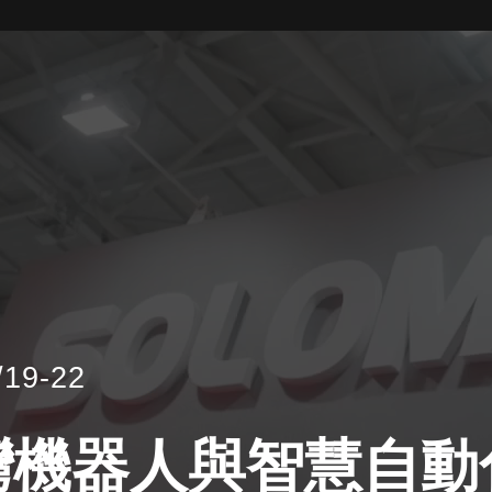
/19-22
灣機器人與智慧自動