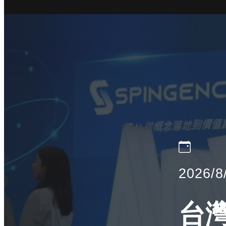
2026/8
台