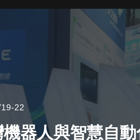
/19-22
灣機器人與智慧自動