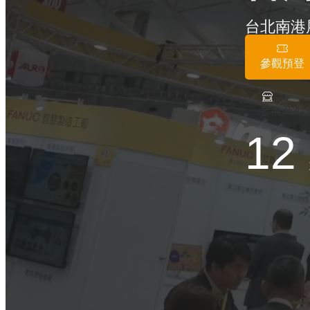
台北南港
參觀預登
參展商列
12