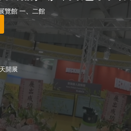
展覽館 一、二館
表
天開展