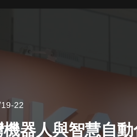
/19-22
灣機器人與智慧自動