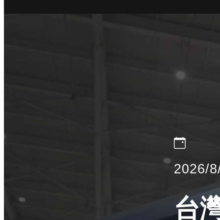
2026/8
台