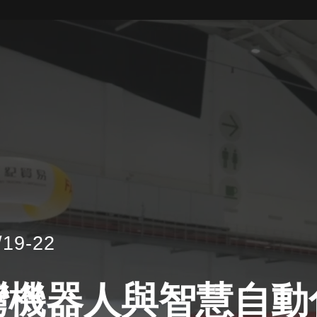
/19-22
灣機器人與智慧自動