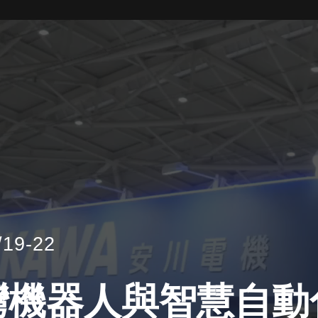
/19-22
灣機器人與智慧自動