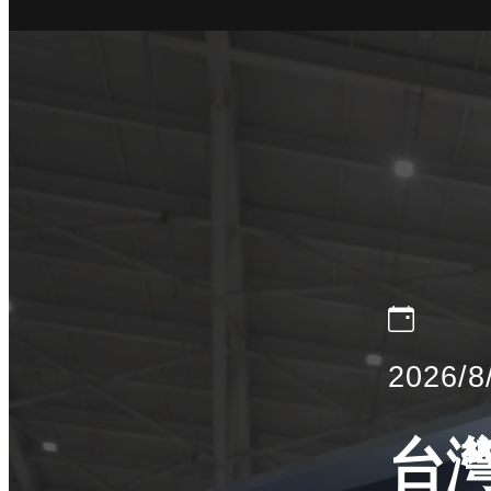
2026/8
台