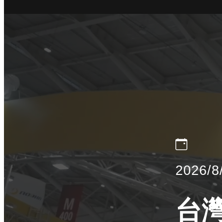
2026/8
台