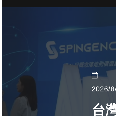
2026/8
台