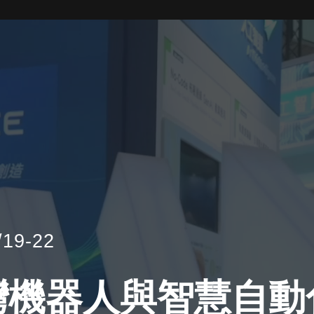
/19-22
灣機器人與智慧自動