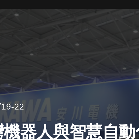
/19-22
灣機器人與智慧自動