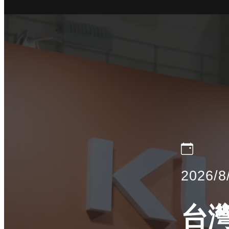
2026/8
台