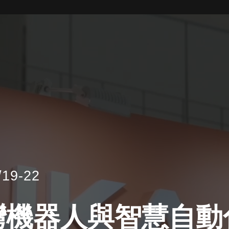
/19-22
灣機器人與智慧自動