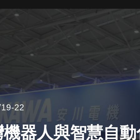
/19-22
灣機器人與智慧自動