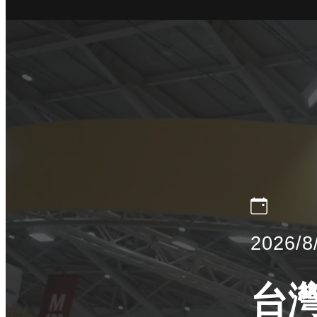
2026/8
台