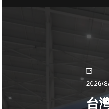
2026/8
台