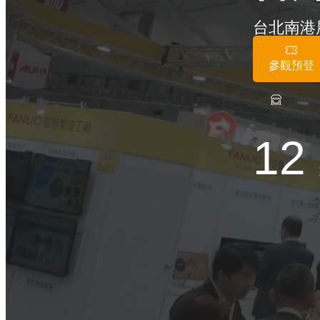
台北南港
參觀預登
參展商列
12