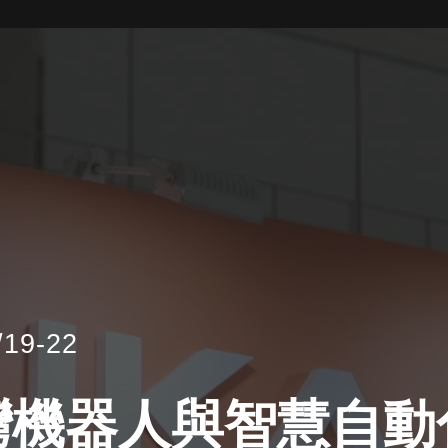
/19-22
灣機器人與智慧自動