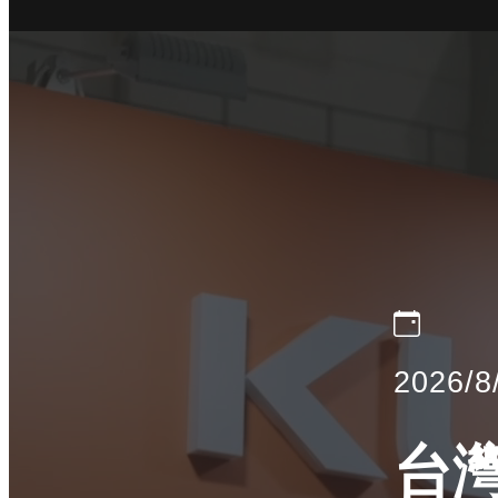
2026/8
台