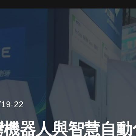
/19-22
灣機器人與智慧自動