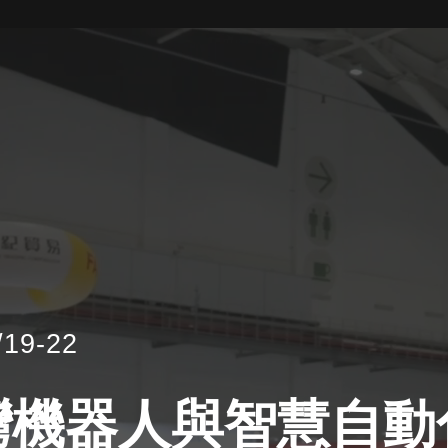
/19-22
灣機器人與智慧自動