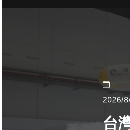
2026/8
台