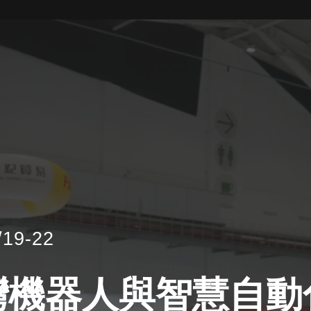
/19-22
灣機器人與智慧自動