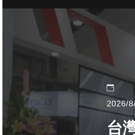
2026/8
台