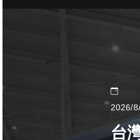
2026/8
台