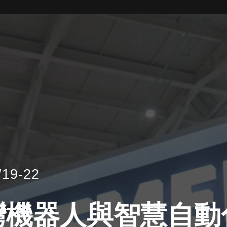
/19-22
灣機器人與智慧自動